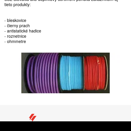
tieto produkty:
- bleskovice
- čierny prach
- antistatické hadice
- roznetnice
- ohmmetre