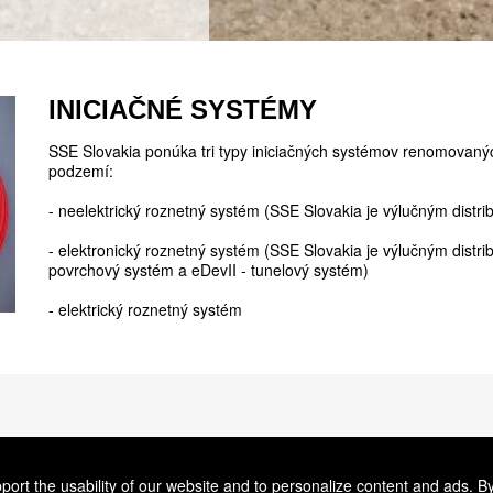
INICIAČNÉ SYSTÉMY
SSE Slovakia ponúka tri typy iniciačných systémov renomovanýc
podzemí:
- neelektrický roznetný systém (SSE Slovakia je výlučným distr
- elektronický roznetný systém (SSE Slovakia je výlučným distri
povrchový systém a eDevII - tunelový systém)
- elektrický roznetný systém
ort the usability of our website and to personalize content and ads. By