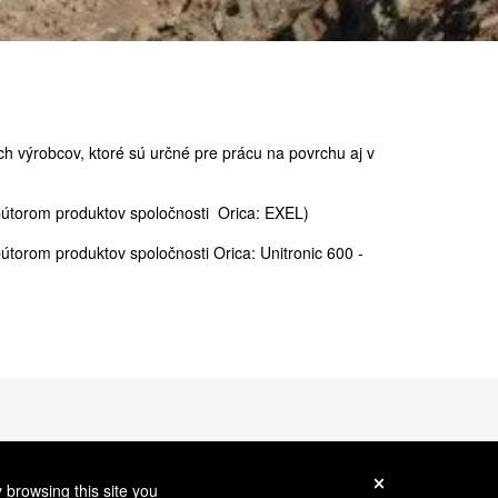
h výrobcov, ktoré sú určné pre prácu na povrchu aj v
ibútorom produktov spoločnosti Orica: EXEL)
bútorom produktov spoločnosti Orica: Unitronic 600 -
 browsing this site you